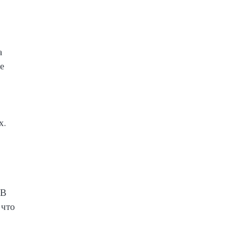
а
е
х.
 В
 что