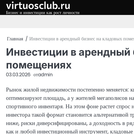
virtuosclub.ru
Перейти
к
Бизнес и инвестиции как рост личности
содержимому
Главная
Инвестиции в арендный бизнес на кладовых пом
Инвестиции в арендный 
помещениях
03.03.2026
от
admin
Рынок жилой недвижимости постепенно меняется: к
оптимизируют площадь, а у жителей мегаполисов н
спортивного инвентаря. На этом фоне растет спрос
инвестора такой формат становится альтернативой 
ниже, риски диверсифицированы, а доходность в ря
как и любой инвестиционный инструмент, кладовые