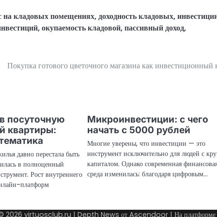
с на кладовых помещениях
,
доходность кладовых
,
инвестиции
инвестиций
,
окупаемость кладовой
,
пассивный доход
,
Покупка готового цветочного магазина как инвестиционный 
в посуточную
Микроинвестиции: с чего
й квартиры:
начать с 5000 рублей
тематика
Многие уверены, что инвестиции — это
инструмент исключительно для людей с кр
жилья давно перестала быть
капиталом. Однако современная финансова
тилась в полноценный
среда изменилась: благодаря цифровым…
трумент. Рост внутреннего
онлайн-платформ
 © 2026
virtuosclub.ru
| Depth News от
Ascendoor
| На платформ