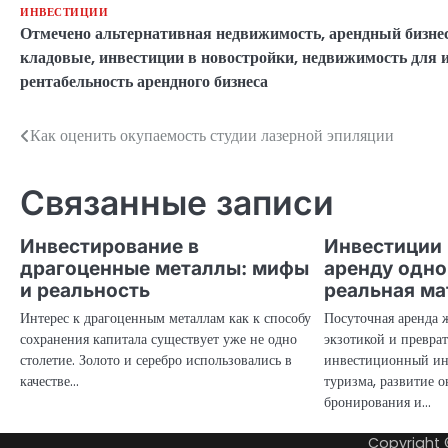
ИНВЕСТИЦИИ
Отмечено
альтернативная недвижимость
,
арендный бизне
кладовые
,
инвестиции в новостройки
,
недвижимость для 
рентабельность арендного бизнеса
Как оценить окупаемость студии лазерной эпиляции
Навигация
по
Связанные записи
записям
Инвестирование в
Инвестиции 
драгоценные металлы: мифы
аренду одно
и реальность
реальная ма
Интерес к драгоценным металлам как к способу
Посуточная аренда 
сохранения капитала существует уже не одно
экзотикой и превра
столетие. Золото и серебро использовались в
инвестиционный инс
качестве…
туризма, развитие 
бронирования и…
Copyright