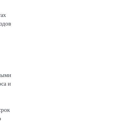
тах
ходов
нными
са и
срок
ю