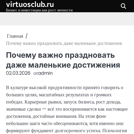
virtuosclub.ru
Перейти
к
Бизнес и инвестиции как рост личности
содержимому
Главная
Почему важно праздновать даже маленькие достижения
Почему важно праздновать
даже маленькие достижения
02.03.2026
от
admin
В культуре высокой продуктивности принято говорить о
больших целях, масштабных результатах и громких
победах. Карьерные рывки, запуск бизнеса, рост дохода,
значимые сделки — всё это воспринимается как настоящие
достижения, достойные внимания. На этом фоне
небольшие шаги часто обесцениваются, хотя именно они
формируют фундамент долгосрочного успеха. Психология