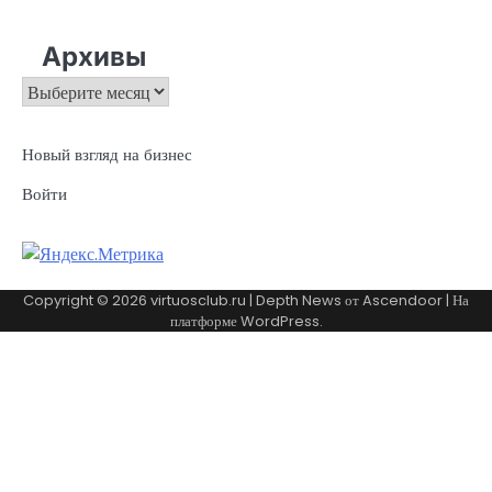
Архивы
Архивы
Новый взгляд на бизнес
Войти
Copyright © 2026
virtuosclub.ru
| Depth News от
Ascendoor
| На
платформе
WordPress
.