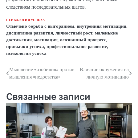
следствием последовательных шагов.
ПСИХОЛОГИЯ УСПЕХА
Отмечено
борьба с выгоранием
,
внутренняя мотивация
,
дисциплина развития
,
личностный рост
,
маленькие
достижения
,
мотивация
,
осознанный прогресс
,
привычки успеха
,
профессиональное развитие
,
психология успеха
Мышление «изобилия» против
Влияние окружения на
Навигация
мышления «недостатка»
личную мотивацию
по
записям
Связанные записи