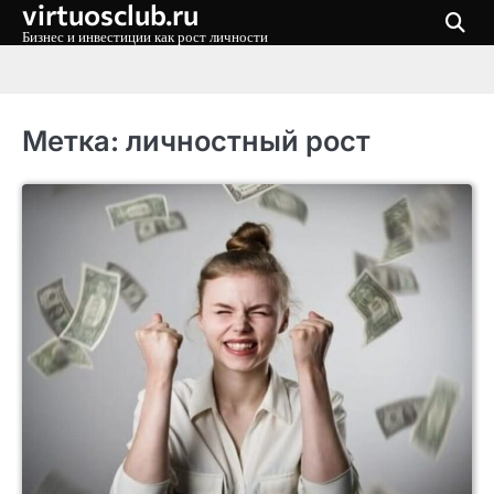
virtuosclub.ru
Перейти
к
Бизнес и инвестиции как рост личности
содержимому
Метка:
личностный рост