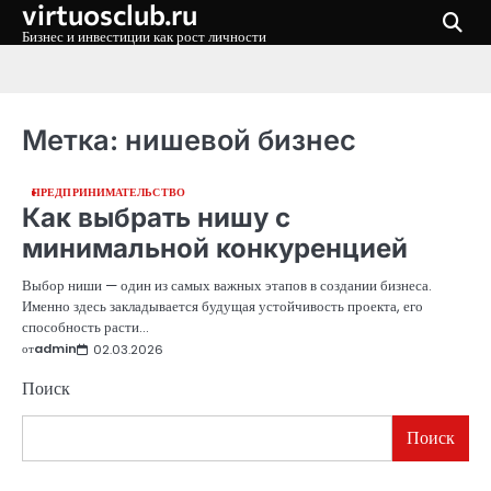
virtuosclub.ru
Перейти
к
Бизнес и инвестиции как рост личности
содержимому
Метка:
нишевой бизнес
ПРЕДПРИНИМАТЕЛЬСТВО
Как выбрать нишу с
минимальной конкуренцией
Выбор ниши — один из самых важных этапов в создании бизнеса.
Именно здесь закладывается будущая устойчивость проекта, его
способность расти…
от
admin
02.03.2026
Поиск
Поиск