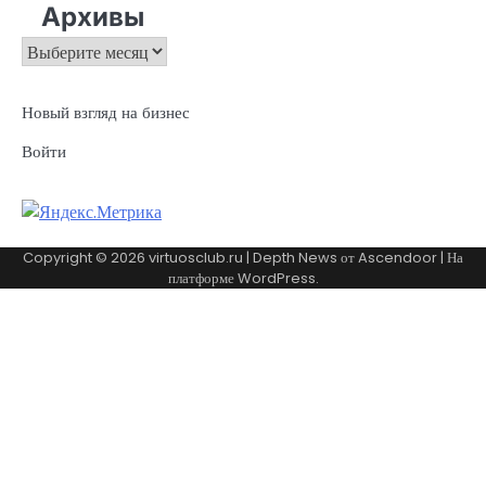
Архивы
Архивы
Новый взгляд на бизнес
Войти
Copyright © 2026
virtuosclub.ru
| Depth News от
Ascendoor
| На
платформе
WordPress
.