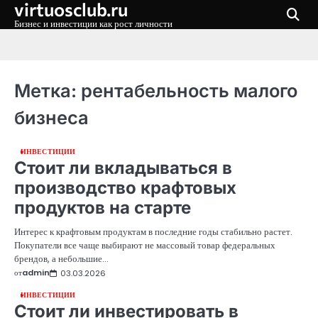
virtuosclub.ru
Перейти
к
Бизнес и инвестиции как рост личности
содержимому
Метка:
рентабельность малого
бизнеса
ИНВЕСТИЦИИ
Стоит ли вкладываться в
производство крафтовых
продуктов на старте
Интерес к крафтовым продуктам в последние годы стабильно растет.
Покупатели все чаще выбирают не массовый товар федеральных
брендов, а небольшие…
от
admin
03.03.2026
ИНВЕСТИЦИИ
Стоит ли инвестировать в