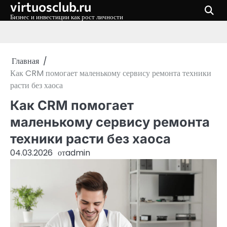
virtuosclub.ru
Перейти
к
Бизнес и инвестиции как рост личности
содержимому
Главная
Как CRM помогает маленькому сервису ремонта техники
расти без хаоса
Как CRM помогает
маленькому сервису ремонта
техники расти без хаоса
04.03.2026
от
admin