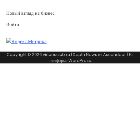
Новый взгляд на бизнес
Войти
Copyright © 2026
virtuosclub.ru
| Depth News от
Ascendoor
| На
платформе
WordPress
.