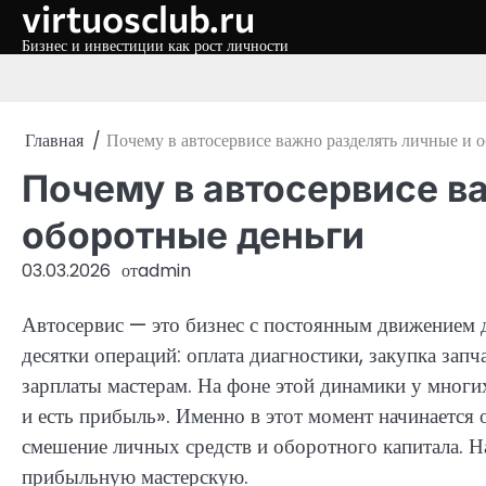
virtuosclub.ru
Перейти
к
Бизнес и инвестиции как рост личности
содержимому
Главная
Почему в автосервисе важно разделять личные и 
Почему в автосервисе в
оборотные деньги
03.03.2026
от
admin
Автосервис — это бизнес с постоянным движением 
десятки операций: оплата диагностики, закупка запч
зарплаты мастерам. На фоне этой динамики у многих
и есть прибыль». Именно в этот момент начинается
смешение личных средств и оборотного капитала. Н
прибыльную мастерскую.