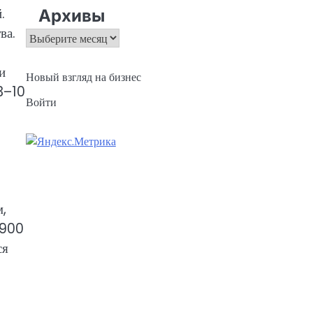
.
Архивы
ва.
Архивы
и
Новый взгляд на бизнес
 3–10
Войти
м,
 900
ся