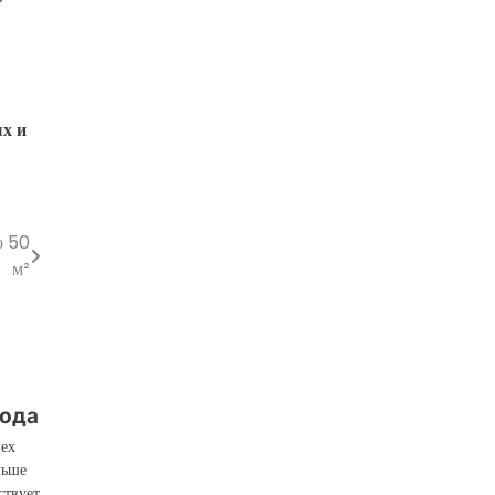
х и
о 50
м²
хода
пех
льше
ствует