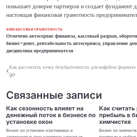
повышает доверие партнеров и создает фундамент д
настоящая финансовая грамотность предпринимател
ФИНАНСОВАЯ ГРАМОТНОСТЬ
Отмечено
автосервис финансы
,
кассовый разрыв
,
оборотн
бизнес-денег
,
рентабельность автосервиса
,
управление де
дисциплина предпринимателя
Как рассчитать точку безубыточности для кофейни формата
Навигация
go
по
записям
Связанные записи
Как сезонность влияет на
Как считать
денежный поток в бизнесе по
прибыль в б
установке окон
химчистке
Бизнес по установке пластиковых и
Бизнес по химчистк
алюминиевых окон напрямую зависит от
понятным и стабильн