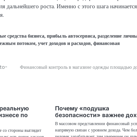
ля дальнейшего роста. Именно с этого шага начинается
я.
ые средства бизнеса
,
прибыль автосервиса
,
разделение личны
нежным потоком
,
учет доходов и расходов
,
финансовая
 to-
Финансовый контроль в магазине одежды площадью д
 реальную
Почему «подушка
изнесе по
безопасности» важнее до
В массовом представлении финансовый ус
напрямую связан с уровнем дохода. Чем бо
е со стороны выглядит
человек зарабатывает, тем увереннее он чув
ым: есть поток заказов,