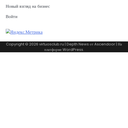
Новый взгляд на бизнес
Войти
Copyright © 2026
virtuosclub.ru
| Depth News от
Ascendoor
| На
платформе
WordPress
.