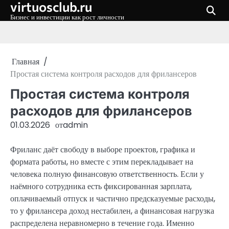
virtuosclub.ru
Перейти
к
Бизнес и инвестиции как рост личности
содержимому
Главная
Простая система контроля расходов для фрилансеров
Простая система контроля
расходов для фрилансеров
01.03.2026
от
admin
Фриланс даёт свободу в выборе проектов, графика и
формата работы, но вместе с этим перекладывает на
человека полную финансовую ответственность. Если у
наёмного сотрудника есть фиксированная зарплата,
оплачиваемый отпуск и частично предсказуемые расходы,
то у фрилансера доход нестабилен, а финансовая нагрузка
распределена неравномерно в течение года. Именно