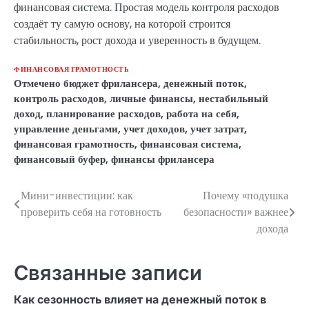
финансовая система. Простая модель контроля расходов
создаёт ту самую основу, на которой строится
стабильность, рост дохода и уверенность в будущем.
ФИНАНСОВАЯ ГРАМОТНОСТЬ
Отмечено
бюджет фрилансера
,
денежный поток
,
контроль расходов
,
личные финансы
,
нестабильный
доход
,
планирование расходов
,
работа на себя
,
управление деньгами
,
учет доходов
,
учет затрат
,
финансовая грамотность
,
финансовая система
,
финансовый буфер
,
финансы фрилансера
Мини-инвестиции: как
Почему «подушка
Навигация
проверить себя на готовность
безопасности» важнее
по
дохода
записям
Связанные записи
Как сезонность влияет на денежный поток в