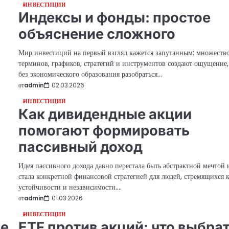
ИНВЕСТИЦИИ
Индексы и фонды: простое
объяснение сложного
и
Мир инвестиций на первый взгляд кажется запутанным: множеств
терминов, графиков, стратегий и инструментов создают ощущение,
без экономического образования разобраться…
от
admin
02.03.2026
ИНВЕСТИЦИИ
Как дивидендные акции
помогают формировать
пассивный доход
Идея пассивного дохода давно перестала быть абстрактной мечтой 
стала конкретной финансовой стратегией для людей, стремящихся 
устойчивости и независимости.…
от
admin
01.03.2026
ИНВЕСТИЦИИ
ые
ETF против акций: что выбра