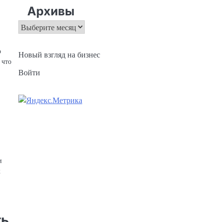
Архивы
Архивы
о
Новый взгляд на бизнес
 что
Войти
и
к
ть