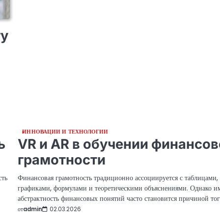
гу
ИННОВАЦИИ И ТЕХНОЛОГИИ
ь
VR и AR в обучении финансо
грамотности
сть
Финансовая грамотность традиционно ассоциируется с таблицами,
графиками, формулами и теоретическими объяснениями. Однако и
абстрактность финансовых понятий часто становится причиной тог
от
admin
02.03.2026