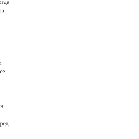
огда
за
и
и
ее
он
рёд.