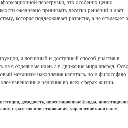
нформационной перегрузки, это особенно ценно.
имости ежедневно принимать десятки решений и даёт
ему, которая поддерживает развитие, а не отвлекает 
рукции, а логичный и доступный способ участия в
 не в отдельные идеи, а в движение мира вперёд. Осв
нсовый механизм накопления капитала, но и философию
более взвешенные решения во всех сферах жизни.
нвестиции
,
доходность
,
инвестиционные фонды
,
инвестицион
вание
,
стратегия инвестирования
,
управление капиталом
,