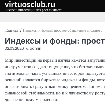
virtuosclub.ru
Перейти
к
Бизнес и инвестиции как рост личности
содержимому
Главная
Индексы и фонды: простое объяснение сложного
Индексы и фонды: прос
02.03.2026
от
admin
Мир инвестиций на первый взгляд кажется запутанн
инструментов создают ощущение, что без экономич
значительная часть успешных инвесторов пользует
решений являются биржевые индексы и фонды, кото
инвестировать сразу в экономику целиком. Пониман
финансовой стабильности, но и к личностному росту
долгосрочному мышлению.