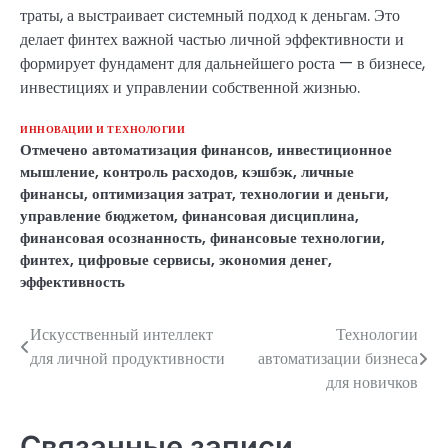
траты, а выстраивает системный подход к деньгам. Это
делает финтех важной частью личной эффективности и
формирует фундамент для дальнейшего роста — в бизнесе,
инвестициях и управлении собственной жизнью.
ИННОВАЦИИ И ТЕХНОЛОГИИ
Отмечено
автоматизация финансов
,
инвестиционное
мышление
,
контроль расходов
,
кэшбэк
,
личные
финансы
,
оптимизация затрат
,
технологии и деньги
,
управление бюджетом
,
финансовая дисциплина
,
финансовая осознанность
,
финансовые технологии
,
финтех
,
цифровые сервисы
,
экономия денег
,
эффективность
Искусственный интеллект
Технологии
Навигация
для личной продуктивности
автоматизации бизнеса
по
для новичков
записям
Связанные записи