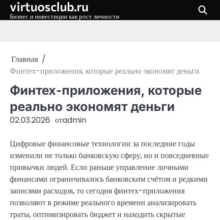
virtuosclub.ru
Перейти
к
Бизнес и инвестиции как рост личности
содержимому
Главная
Финтех-приложения, которые реально экономят деньги
Финтех-приложения, которые
реально экономят деньги
02.03.2026
от
admin
Цифровые финансовые технологии за последние годы
изменили не только банковскую сферу, но и повседневные
привычки людей. Если раньше управление личными
финансами ограничивалось банковским счётом и редкими
записями расходов, то сегодня финтех-приложения
позволяют в режиме реального времени анализировать
траты, оптимизировать бюджет и находить скрытые