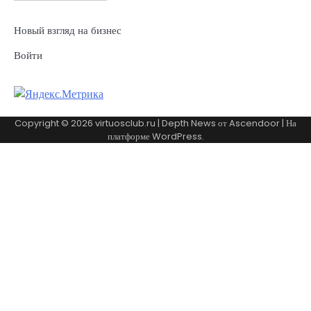
Новый взгляд на бизнес
Войти
Copyright © 2026
virtuosclub.ru
| Depth News от
Ascendoor
| На
платформе
WordPress
.