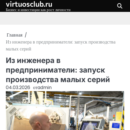
virtuosclub.ru
Перейти
к
Бизнес и инвестиции как рост личности
содержимому
Главная
Из инженера в предприниматели: запуск производства
малых серий
Из инженера в
предприниматели: запуск
производства малых серий
04.03.2026
от
admin