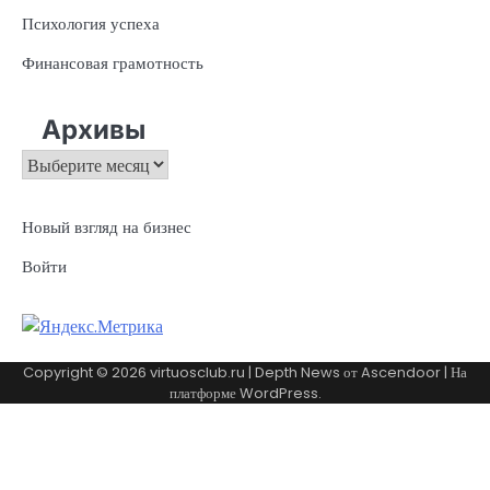
Психология успеха
Финансовая грамотность
Архивы
Архивы
Новый взгляд на бизнес
Войти
Copyright © 2026
virtuosclub.ru
| Depth News от
Ascendoor
| На
платформе
WordPress
.