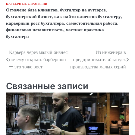
КАРЬЕРНЫЕ СТРАТЕГИИ
Отмечено
база клиентов
,
бухгалтер на аутсорсе
,
бухгалтерский бизнес
,
как найти клиентов бухгалтеру
,
карьерный рост бухгалтера
,
самостоятельная работа
,
финансовая независимость
,
частная практика
бухгалтера
Карьера через малый бизнес:
Из инженера в
Навигация
почему открыть барбершоп
предприниматели: запуск
по
— это тоже рост
производства малых серий
записям
Связанные записи