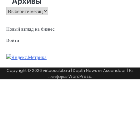
Архивы
Архивы
Новый взгляд на бизнес
Войти
Copyright © 2026
virtuosclub.ru
| Depth News от
Ascendoor
| На
платформе
WordPress
.