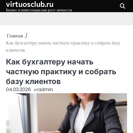
virtuosclub.ru
Перейти
к
Бизнес и инвестиции как рост личности
содержимому
Главная
Как бухгалтеру начать частную практику и собрать базу
клиентов
Как бухгалтеру начать
частную практику и собрать
базу клиентов
04.03.2026
от
admin