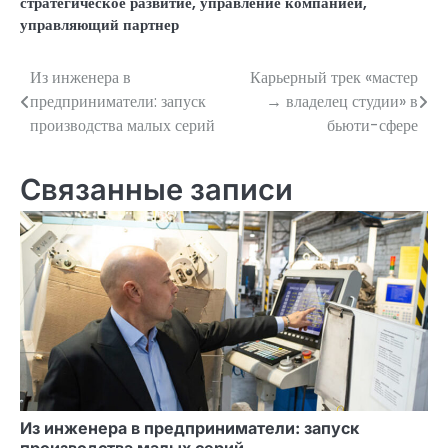
стратегическое развитие
,
управление компанией
,
управляющий партнер
Из инженера в
Карьерный трек «мастер
Навигация
предприниматели: запуск
→ владелец студии» в
по
производства малых серий
бьюти-сфере
записям
Связанные записи
Из инженера в предприниматели: запуск