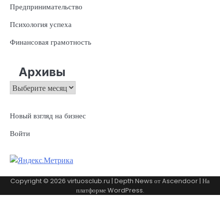
Предпринимательство
Психология успеха
Финансовая грамотность
Архивы
Архивы
Новый взгляд на бизнес
Войти
Copyright © 2026
virtuosclub.ru
| Depth News от
Ascendoor
| На
платформе
WordPress
.