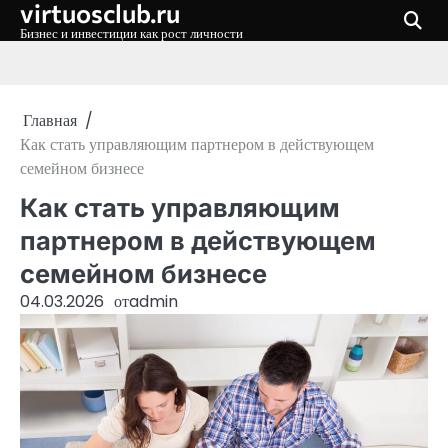
virtuosclub.ru
Перейти
к
Бизнес и инвестиции как рост личности
содержимому
Главная
Как стать управляющим партнером в действующем
семейном бизнесе
Как стать управляющим
партнером в действующем
семейном бизнесе
04.03.2026
от
admin