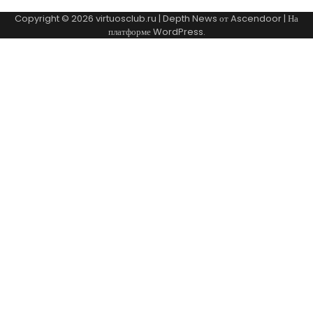
Copyright © 2026
virtuosclub.ru
| Depth News от
Ascendoor
| На
платформе
WordPress
.