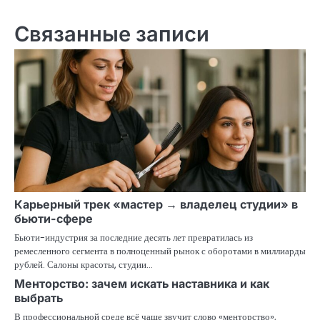
по
записям
Связанные записи
Карьерный трек «мастер → владелец студии» в
бьюти-сфере
Бьюти-индустрия за последние десять лет превратилась из
ремесленного сегмента в полноценный рынок с оборотами в миллиарды
рублей. Салоны красоты, студии…
Менторство: зачем искать наставника и как
выбрать
В профессиональной среде всё чаще звучит слово «менторство»,