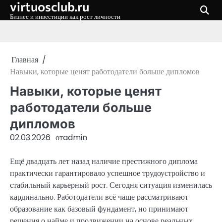
virtuosclub.ru
Перейти
к
Бизнес и инвестиции как рост личности
содержимому
Главная
Навыки, которые ценят работодатели больше дипломов
Навыки, которые ценят
работодатели больше
дипломов
02.03.2026
от
admin
Ещё двадцать лет назад наличие престижного диплома
практически гарантировало успешное трудоустройство и
стабильный карьерный рост. Сегодня ситуация изменилась
кардинально. Работодатели всё чаще рассматривают
образование как базовый фундамент, но принимают
решения о найме и продвижении на основе реальных